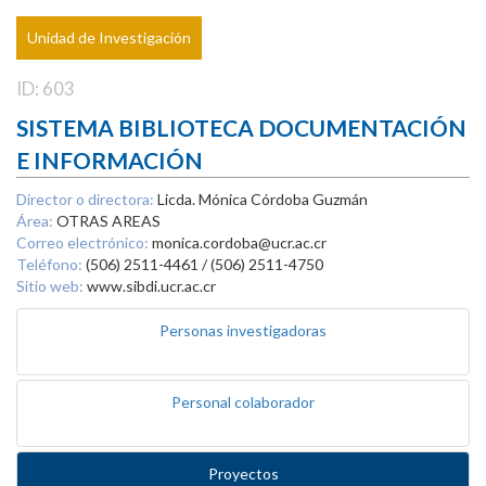
Unidad de Investigación
ID: 603
SISTEMA BIBLIOTECA DOCUMENTACIÓN
E INFORMACIÓN
Director o directora:
Licda. Mónica Córdoba Guzmán
Área:
OTRAS AREAS
Correo electrónico:
monica.cordoba@ucr.ac.cr
Teléfono:
(506) 2511-4461 / (506) 2511-4750
Sitio web:
www.sibdi.ucr.ac.cr
Personas investigadoras
Personal colaborador
Proyectos