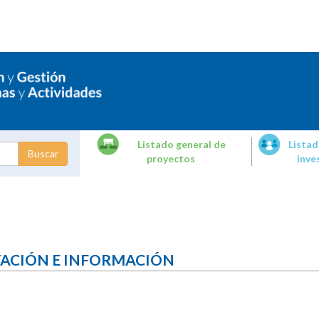
Listado general de
Listad
proyectos
inve
dades de
tigación
TACIÓN E INFORMACIÓN