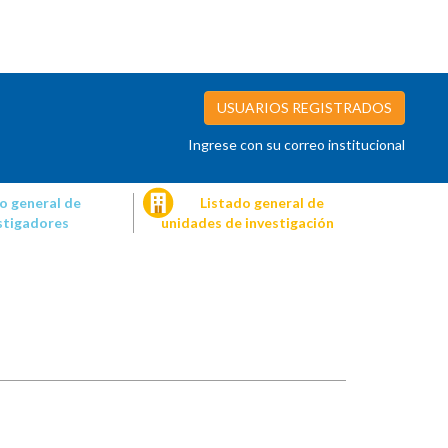
USUARIOS REGISTRADOS
Ingrese con su correo institucional
o general de
Listado general de
stigadores
unidades de investigación