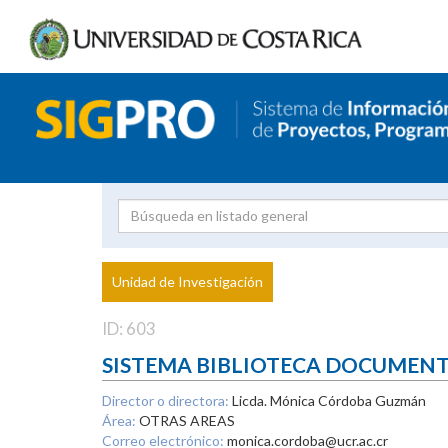
Investigador
Uni
Proyecto
Unidad de Investigación
inves
ID: 603
SISTEMA BIBLIOTECA DOCUMEN
Director o directora:
Licda. Mónica Córdoba Guzmán
Área:
OTRAS AREAS
Correo electrónico:
monica.cordoba@ucr.ac.cr