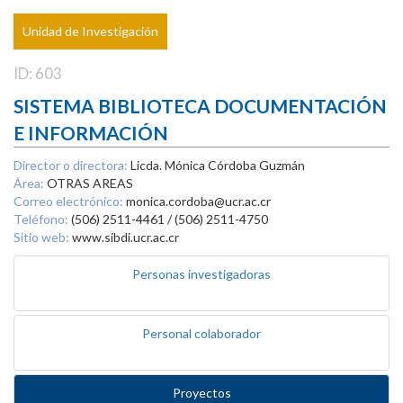
Unidad de Investigación
ID: 603
SISTEMA BIBLIOTECA DOCUMENTACIÓN
E INFORMACIÓN
Director o directora:
Licda. Mónica Córdoba Guzmán
Área:
OTRAS AREAS
Correo electrónico:
monica.cordoba@ucr.ac.cr
Teléfono:
(506) 2511-4461 / (506) 2511-4750
Sitio web:
www.sibdi.ucr.ac.cr
Personas investigadoras
Personal colaborador
Proyectos