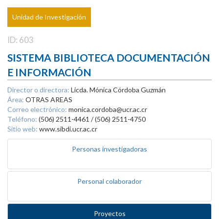
Unidad de Investigación
ID: 603
SISTEMA BIBLIOTECA DOCUMENTACIÓN
E INFORMACIÓN
Director o directora:
Licda. Mónica Córdoba Guzmán
Área:
OTRAS AREAS
Correo electrónico:
monica.cordoba@ucr.ac.cr
Teléfono:
(506) 2511-4461 / (506) 2511-4750
Sitio web:
www.sibdi.ucr.ac.cr
Personas investigadoras
Personal colaborador
Proyectos