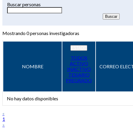
Buscar personas
Mostrando
0
personas investigadoras
ESTADO
TODOS
ACTIVO
NOMBRE
CORREO ELEC
INACTIVO
TESIARIO
PREGRADO
No hay datos disponibles
«
1
»