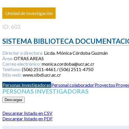
Unidad de Investigación
ID: 603
SISTEMA BIBLIOTECA DOCUMENTACI
Director o directora:
Licda. Mónica Córdoba Guzmán
Área:
OTRAS AREAS
Correo electrónico:
monica.cordoba@ucr.ac.cr
Teléfono:
(506) 2511-4461 / (506) 2511-4750
Sitio web:
www.sibdi.ucr.ac.cr
Personas investigadoras
Personal colaborador
Proyectos
Proyec
PERSONAS INVESTIGADORAS
Descargas
Descargar listado en CSV
Descargar listado en PDF