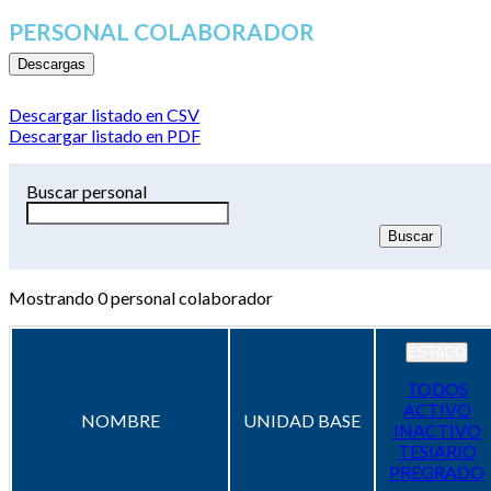
PERSONAL COLABORADOR
Descargas
Descargar listado en CSV
Descargar listado en PDF
Buscar personal
Mostrando
0
personal colaborador
ESTADO
TODOS
ACTIVO
NOMBRE
UNIDAD BASE
INACTIVO
TESIARIO
PREGRADO