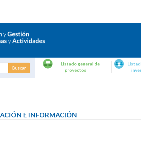
Listado general de
Listad
proyectos
inve
dades de
tigación
TACIÓN E INFORMACIÓN