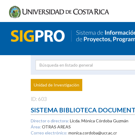
Investigador
Uni
Proyecto
Unidad de Investigación
inves
ID: 603
SISTEMA BIBLIOTECA DOCUMEN
Director o directora:
Licda. Mónica Córdoba Guzmán
Área:
OTRAS AREAS
Correo electrónico:
monica.cordoba@ucr.ac.cr