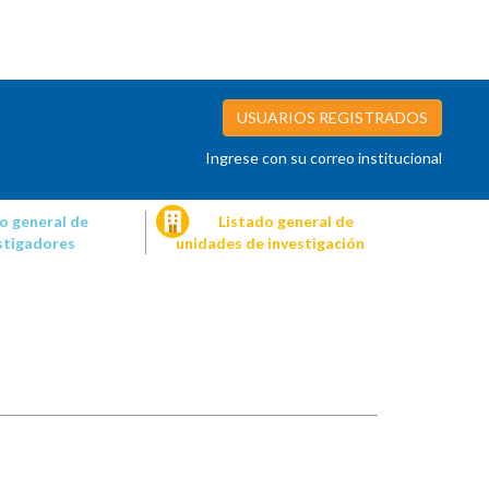
USUARIOS REGISTRADOS
Ingrese con su correo institucional
o general de
Listado general de
stigadores
unidades de investigación