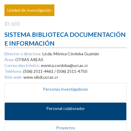
Unidad de Investigación
ID: 603
SISTEMA BIBLIOTECA DOCUMENTACIÓN
E INFORMACIÓN
Director o directora:
Licda. Mónica Córdoba Guzmán
Área:
OTRAS AREAS
Correo electrónico:
monica.cordoba@ucr.ac.cr
Teléfono:
(506) 2511-4461 / (506) 2511-4750
Sitio web:
www.sibdi.ucr.ac.cr
Personas investigadoras
Personal colaborador
Proyectos