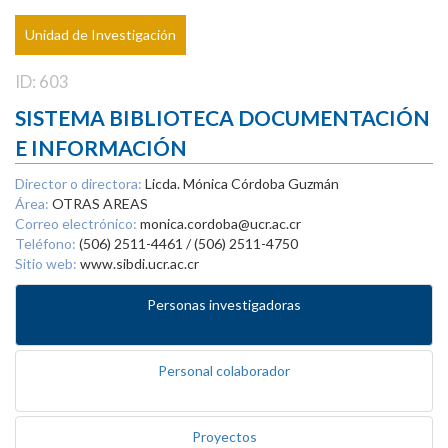
Unidad de Investigación
ID: 603
SISTEMA BIBLIOTECA DOCUMENTACIÓN
E INFORMACIÓN
Director o directora:
Licda. Mónica Córdoba Guzmán
Área:
OTRAS AREAS
Correo electrónico:
monica.cordoba@ucr.ac.cr
Teléfono:
(506) 2511-4461 / (506) 2511-4750
Sitio web:
www.sibdi.ucr.ac.cr
Personas investigadoras
Personal colaborador
Proyectos