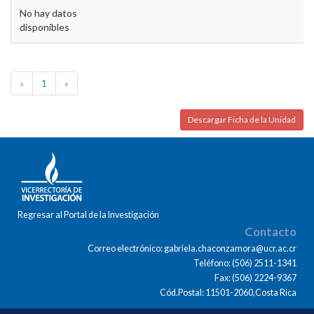
No hay datos
disponibles
«
1
»
Descargar Ficha de la Unidad
Regresar al Portal de la Investigación
Contacto
Correo electrónico: gabriela.chaconzamora@ucr.ac.cr
Teléfono: (506) 2511-1341
Fax: (506) 2224-9367
Cód.Postal: 11501-2060,Costa Rica