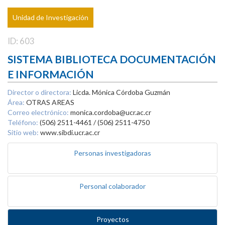
Unidad de Investigación
ID: 603
SISTEMA BIBLIOTECA DOCUMENTACIÓN
E INFORMACIÓN
Director o directora:
Licda. Mónica Córdoba Guzmán
Área:
OTRAS AREAS
Correo electrónico:
monica.cordoba@ucr.ac.cr
Teléfono:
(506) 2511-4461 / (506) 2511-4750
Sitio web:
www.sibdi.ucr.ac.cr
Personas investigadoras
Personal colaborador
Proyectos