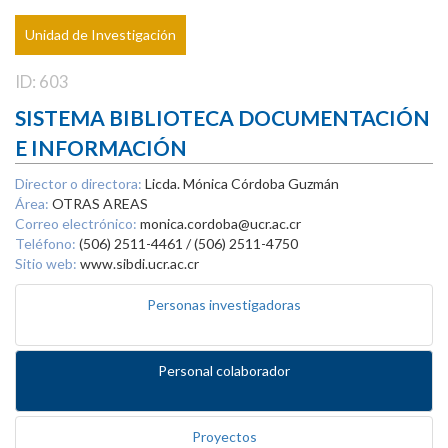
Unidad de Investigación
ID: 603
SISTEMA BIBLIOTECA DOCUMENTACIÓN
E INFORMACIÓN
Director o directora:
Licda. Mónica Córdoba Guzmán
Área:
OTRAS AREAS
Correo electrónico:
monica.cordoba@ucr.ac.cr
Teléfono:
(506) 2511-4461 / (506) 2511-4750
Sitio web:
www.sibdi.ucr.ac.cr
Personas investigadoras
Personal colaborador
Proyectos