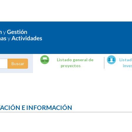
Listado general de
Listad
proyectos
inve
dades de
tigación
TACIÓN E INFORMACIÓN