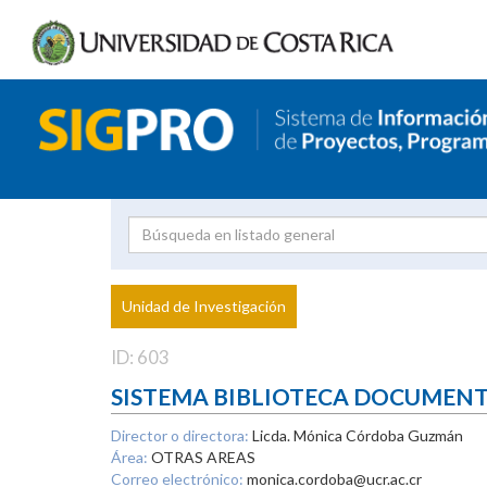
Investigador
Uni
Proyecto
Unidad de Investigación
inves
ID: 603
SISTEMA BIBLIOTECA DOCUMEN
Director o directora:
Licda. Mónica Córdoba Guzmán
Área:
OTRAS AREAS
Correo electrónico:
monica.cordoba@ucr.ac.cr