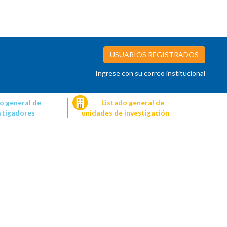
USUARIOS REGISTRADOS
Ingrese con su correo institucional
o general de
Listado general de
stigadores
unidades de investigación