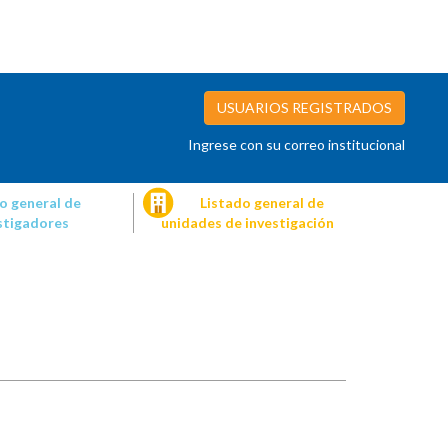
USUARIOS REGISTRADOS
Ingrese con su correo institucional
o general de
Listado general de
stigadores
unidades de investigación