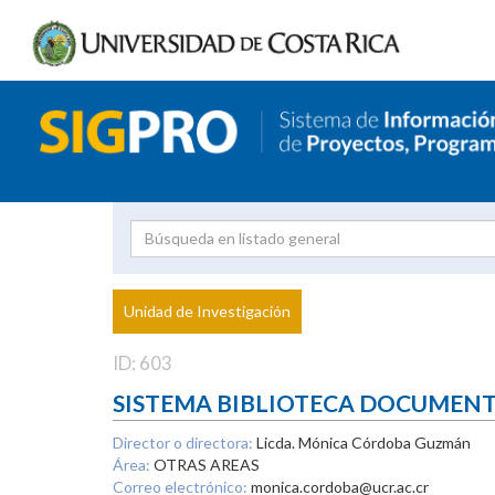
Investigador
Uni
Proyecto
Unidad de Investigación
inves
ID: 603
SISTEMA BIBLIOTECA DOCUMEN
Director o directora:
Licda. Mónica Córdoba Guzmán
Área:
OTRAS AREAS
Correo electrónico:
monica.cordoba@ucr.ac.cr