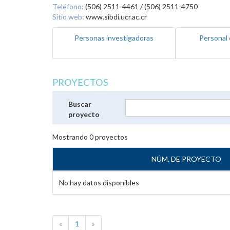
Teléfono:
(506) 2511-4461 / (506) 2511-4750
Sitio web:
www.sibdi.ucr.ac.cr
Personas investigadoras
Personal 
PROYECTOS
Buscar
proyecto
Mostrando
0
proyectos
NÚM. DE PROYECTO
No hay datos disponibles
«
1
»