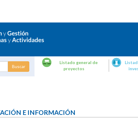
Listado general de
Listad
proyectos
inve
dades de
tigación
TACIÓN E INFORMACIÓN