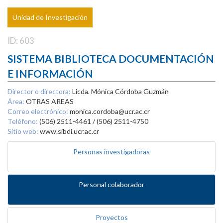
Unidad de Investigación
ID: 603
SISTEMA BIBLIOTECA DOCUMENTACIÓN
E INFORMACIÓN
Director o directora:
Licda. Mónica Córdoba Guzmán
Área:
OTRAS AREAS
Correo electrónico:
monica.cordoba@ucr.ac.cr
Teléfono:
(506) 2511-4461 / (506) 2511-4750
Sitio web:
www.sibdi.ucr.ac.cr
Personas investigadoras
Personal colaborador
Proyectos