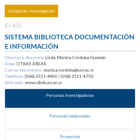
Unidad de Investigación
ID: 603
SISTEMA BIBLIOTECA DOCUMENTACIÓN
E INFORMACIÓN
Director o directora:
Licda. Mónica Córdoba Guzmán
Área:
OTRAS AREAS
Correo electrónico:
monica.cordoba@ucr.ac.cr
Teléfono:
(506) 2511-4461 / (506) 2511-4750
Sitio web:
www.sibdi.ucr.ac.cr
Personas investigadoras
Personal colaborador
Proyectos