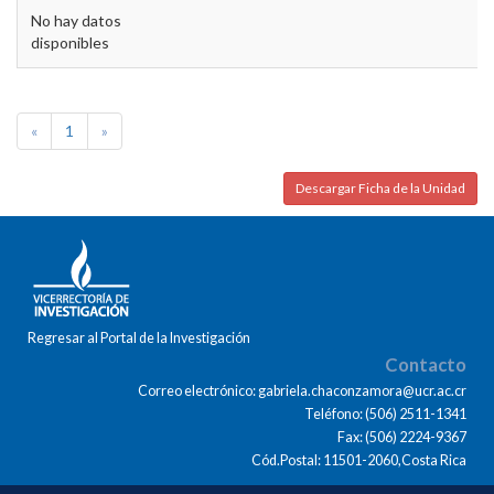
No hay datos
disponibles
«
1
»
Descargar Ficha de la Unidad
Regresar al Portal de la Investigación
Contacto
Correo electrónico: gabriela.chaconzamora@ucr.ac.cr
Teléfono: (506) 2511-1341
Fax: (506) 2224-9367
Cód.Postal: 11501-2060,Costa Rica