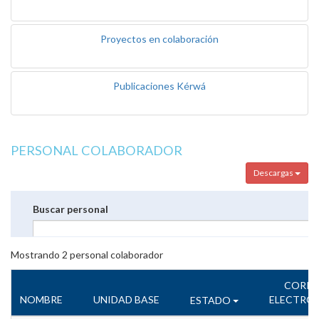
Proyectos en colaboración
Publicaciones Kérwá
PERSONAL COLABORADOR
Descargas
Buscar personal
Mostrando
2
personal colaborador
CORR
NOMBRE
UNIDAD BASE
ELECTRÓ
ESTADO