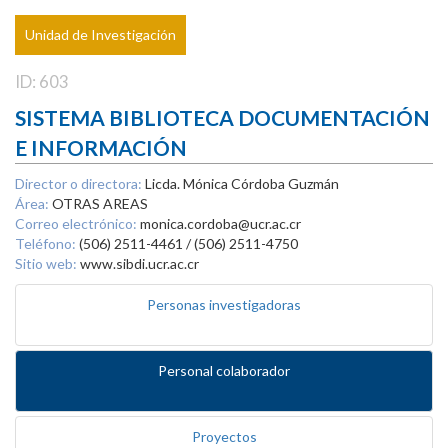
Unidad de Investigación
ID: 603
SISTEMA BIBLIOTECA DOCUMENTACIÓN
E INFORMACIÓN
Director o directora:
Licda. Mónica Córdoba Guzmán
Área:
OTRAS AREAS
Correo electrónico:
monica.cordoba@ucr.ac.cr
Teléfono:
(506) 2511-4461 / (506) 2511-4750
Sitio web:
www.sibdi.ucr.ac.cr
Personas investigadoras
Personal colaborador
Proyectos