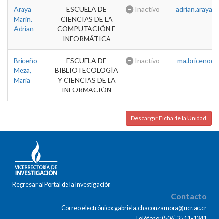
Araya
ESCUELA DE
Inactivo
adrian.araya@u
Marin,
CIENCIAS DE LA
Adrian
COMPUTACIÓN E
INFORMÁTICA
Briceño
ESCUELA DE
Inactivo
ma.briceno@u
Meza,
BIBLIOTECOLOGÍA
Maria
Y CIENCIAS DE LA
INFORMACIÓN
Descargar Ficha de la Unidad
Regresar al Portal de la Investigación
Contacto
Correo electrónico: gabriela.chaconzamora@ucr.ac.cr
Teléfono: (506) 2511-1341