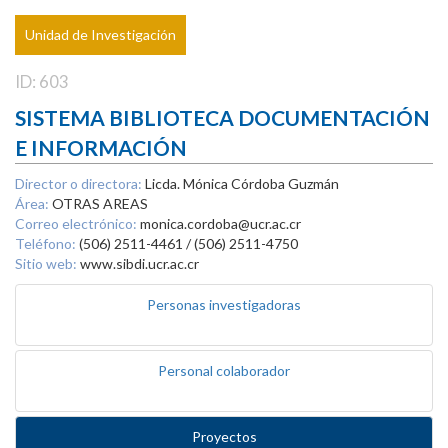
Unidad de Investigación
ID: 603
SISTEMA BIBLIOTECA DOCUMENTACIÓN
E INFORMACIÓN
Director o directora:
Licda. Mónica Córdoba Guzmán
Área:
OTRAS AREAS
Correo electrónico:
monica.cordoba@ucr.ac.cr
Teléfono:
(506) 2511-4461 / (506) 2511-4750
Sitio web:
www.sibdi.ucr.ac.cr
Personas investigadoras
Personal colaborador
Proyectos