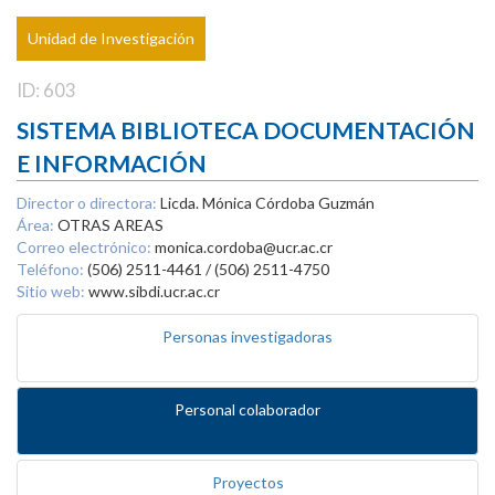
Unidad de Investigación
ID: 603
SISTEMA BIBLIOTECA DOCUMENTACIÓN
E INFORMACIÓN
Director o directora:
Licda. Mónica Córdoba Guzmán
Área:
OTRAS AREAS
Correo electrónico:
monica.cordoba@ucr.ac.cr
Teléfono:
(506) 2511-4461 / (506) 2511-4750
Sitio web:
www.sibdi.ucr.ac.cr
Personas investigadoras
Personal colaborador
Proyectos