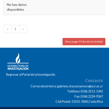
No hay datos
disponibles
«
1
»
Descargar Ficha de la Unidad
Regresar al Portal de la Investigación
Contacto
Correo electrónico: gabriela.chaconzamora@ucr.ac.cr
Teléfono: (506) 2511-1341
Fax: (506) 2224-9367
Cód.Postal: 11501-2060,Costa Rica