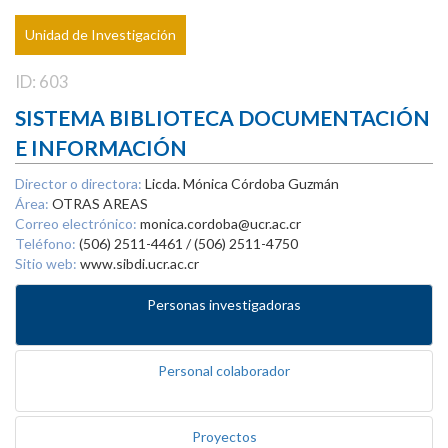
Unidad de Investigación
ID: 603
SISTEMA BIBLIOTECA DOCUMENTACIÓN
E INFORMACIÓN
Director o directora:
Licda. Mónica Córdoba Guzmán
Área:
OTRAS AREAS
Correo electrónico:
monica.cordoba@ucr.ac.cr
Teléfono:
(506) 2511-4461 / (506) 2511-4750
Sitio web:
www.sibdi.ucr.ac.cr
Personas investigadoras
Personal colaborador
Proyectos