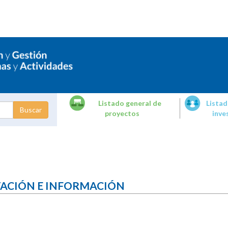
Listado general de
Listad
proyectos
inve
dades de
tigación
TACIÓN E INFORMACIÓN