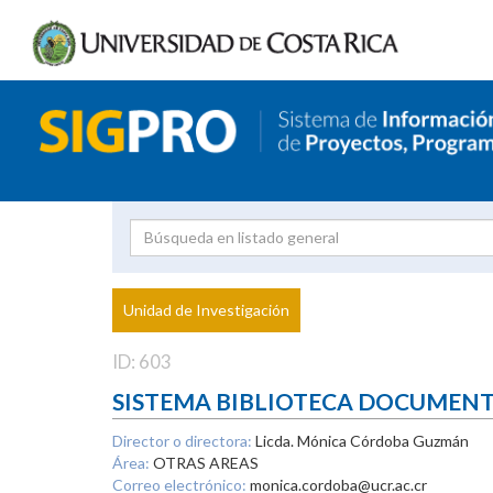
Investigador
Uni
Proyecto
Unidad de Investigación
inves
ID: 603
SISTEMA BIBLIOTECA DOCUMEN
Director o directora:
Licda. Mónica Córdoba Guzmán
Área:
OTRAS AREAS
Correo electrónico:
monica.cordoba@ucr.ac.cr