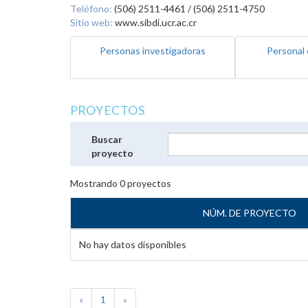
Teléfono:
(506) 2511-4461 / (506) 2511-4750
Sitio web:
www.sibdi.ucr.ac.cr
Personas investigadoras
Personal 
PROYECTOS
Buscar
proyecto
Mostrando
0
proyectos
NÚM. DE PROYECTO
No hay datos disponibles
«
1
»