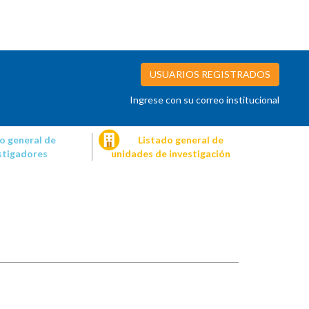
USUARIOS REGISTRADOS
Ingrese con su correo institucional
o general de
Listado general de
stigadores
unidades de investigación