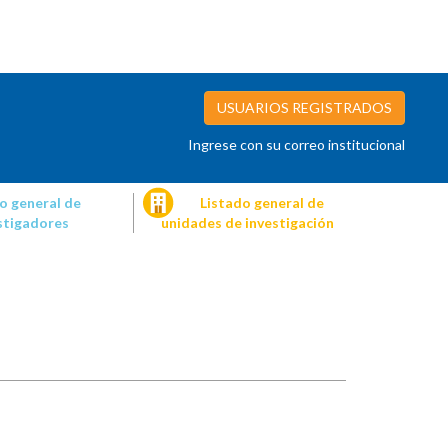
USUARIOS REGISTRADOS
Ingrese con su correo institucional
o general de
Listado general de
stigadores
unidades de investigación