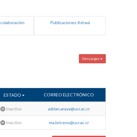
 colaboración
Publicaciones Kérwá
Descargas
CORREO ELECTRÓNICO
ESTADO
Inactivo
adrian.araya@ucr.ac.cr
Inactivo
ma.briceno@ucr.ac.cr