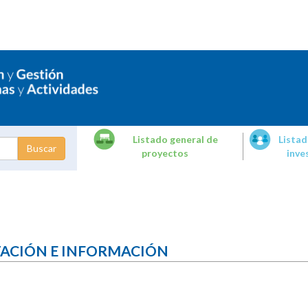
Listado general de
Listad
proyectos
inve
dades de
tigación
TACIÓN E INFORMACIÓN