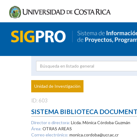
Investigador
Uni
Proyecto
Unidad de Investigación
inves
ID: 603
SISTEMA BIBLIOTECA DOCUMEN
Director o directora:
Licda. Mónica Córdoba Guzmán
Área:
OTRAS AREAS
Correo electrónico:
monica.cordoba@ucr.ac.cr