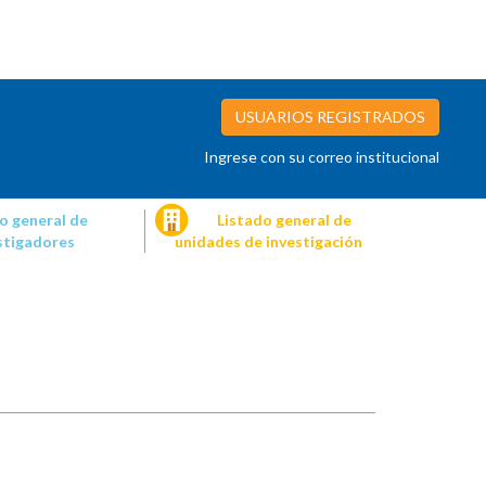
USUARIOS REGISTRADOS
Ingrese con su correo institucional
o general de
Listado general de
stigadores
unidades de investigación