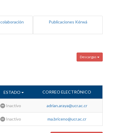
 colaboración
Publicaciones Kérwá
Descargas
CORREO ELECTRÓNICO
ESTADO
Inactivo
adrian.araya@ucr.ac.cr
Inactivo
ma.briceno@ucr.ac.cr