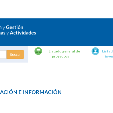
Listado general de
Listad
proyectos
inve
dades de
tigación
TACIÓN E INFORMACIÓN