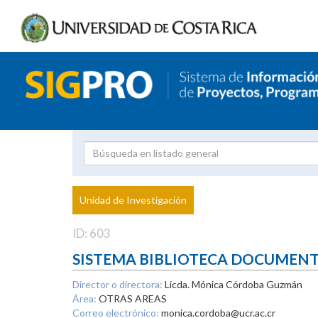
Investigador
Uni
Proyecto
Unidad de Investigación
inves
ID: 603
SISTEMA BIBLIOTECA DOCUMEN
Director o directora:
Licda. Mónica Córdoba Guzmán
Área:
OTRAS AREAS
Correo electrónico:
monica.cordoba@ucr.ac.cr