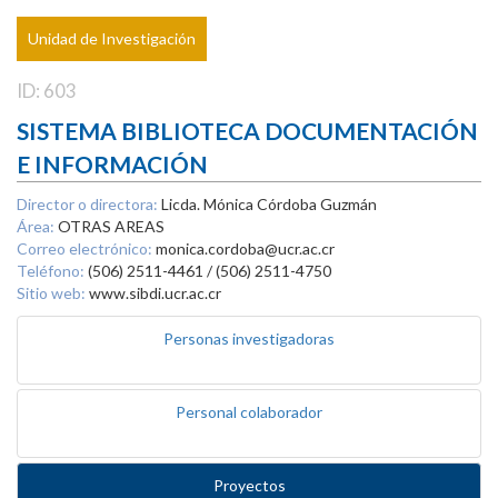
Unidad de Investigación
ID: 603
SISTEMA BIBLIOTECA DOCUMENTACIÓN
E INFORMACIÓN
Director o directora:
Licda. Mónica Córdoba Guzmán
Área:
OTRAS AREAS
Correo electrónico:
monica.cordoba@ucr.ac.cr
Teléfono:
(506) 2511-4461 / (506) 2511-4750
Sitio web:
www.sibdi.ucr.ac.cr
Personas investigadoras
Personal colaborador
Proyectos