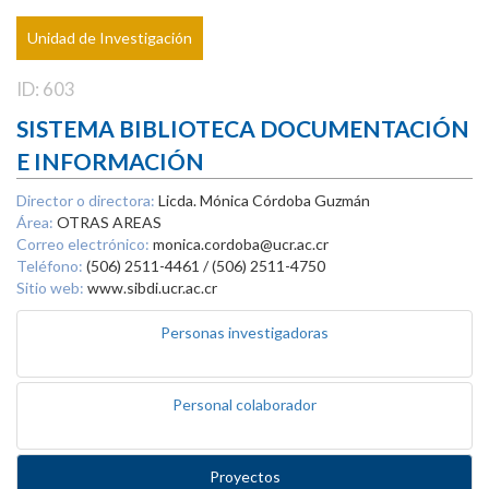
Unidad de Investigación
ID: 603
SISTEMA BIBLIOTECA DOCUMENTACIÓN
E INFORMACIÓN
Director o directora:
Licda. Mónica Córdoba Guzmán
Área:
OTRAS AREAS
Correo electrónico:
monica.cordoba@ucr.ac.cr
Teléfono:
(506) 2511-4461 / (506) 2511-4750
Sitio web:
www.sibdi.ucr.ac.cr
Personas investigadoras
Personal colaborador
Proyectos