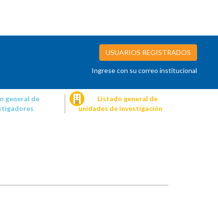
USUARIOS REGISTRADOS
Ingrese con su correo institucional
o general de
Listado general de
stigadores
unidades de investigación