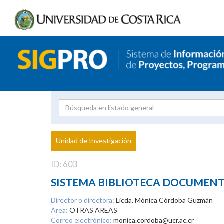
Investigador
Uni
Proyecto
Unidad de Investigación
inves
ID: 603
SISTEMA BIBLIOTECA DOCUMEN
Director o directora:
Licda. Mónica Córdoba Guzmán
Área:
OTRAS AREAS
Correo electrónico:
monica.cordoba@ucr.ac.cr