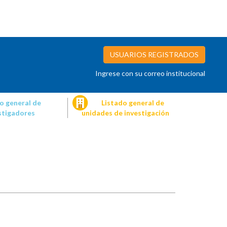
USUARIOS REGISTRADOS
Ingrese con su correo institucional
o general de
Listado general de
stigadores
unidades de investigación