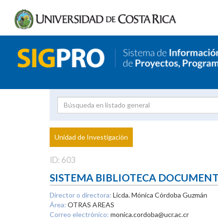
Investigador
Uni
Proyecto
Unidad de Investigación
inves
ID: 603
SISTEMA BIBLIOTECA DOCUMEN
Director o directora:
Licda. Mónica Córdoba Guzmán
Área:
OTRAS AREAS
Correo electrónico:
monica.cordoba@ucr.ac.cr