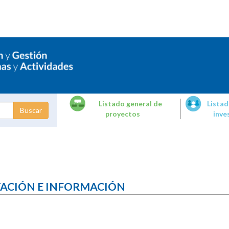
Listado general de
Listad
proyectos
inve
dades de
tigación
TACIÓN E INFORMACIÓN