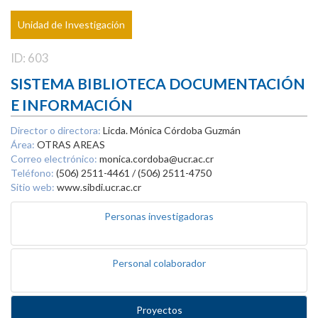
Unidad de Investigación
ID: 603
SISTEMA BIBLIOTECA DOCUMENTACIÓN
E INFORMACIÓN
Director o directora:
Licda. Mónica Córdoba Guzmán
Área:
OTRAS AREAS
Correo electrónico:
monica.cordoba@ucr.ac.cr
Teléfono:
(506) 2511-4461 / (506) 2511-4750
Sitio web:
www.sibdi.ucr.ac.cr
Personas investigadoras
Personal colaborador
Proyectos