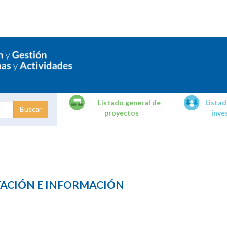
Listado general de
Listad
proyectos
inve
dades de
tigación
TACIÓN E INFORMACIÓN