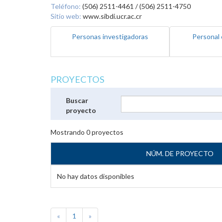
Teléfono:
(506) 2511-4461 / (506) 2511-4750
Sitio web:
www.sibdi.ucr.ac.cr
Personas investigadoras
Personal 
PROYECTOS
Buscar
proyecto
Mostrando
0
proyectos
NÚM. DE PROYECTO
No hay datos disponibles
«
1
»