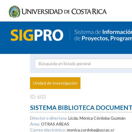
Investigador
Uni
Proyecto
Unidad de Investigación
inves
ID: 603
SISTEMA BIBLIOTECA DOCUMEN
Director o directora:
Licda. Mónica Córdoba Guzmán
Área:
OTRAS AREAS
Correo electrónico:
monica.cordoba@ucr.ac.cr