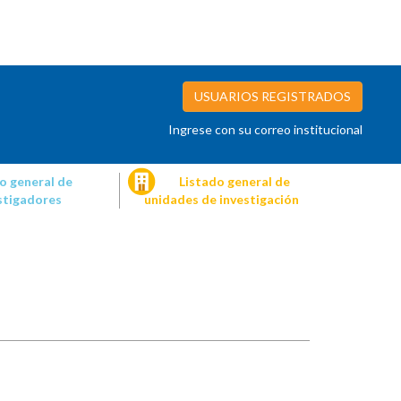
USUARIOS REGISTRADOS
Ingrese con su correo institucional
o general de
Listado general de
stigadores
unidades de investigación