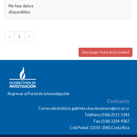
No hay datos
disponibles
«
1
»
Descargar Ficha de la Unidad
Regresar al Portal de la Investigación
Contacto
Correo electrónico: gabriela.chaconzamora@ucr.ac.cr
Teléfono: (506) 2511-1341
Fax: (506) 2224-9367
Cód.Postal: 11501-2060,Costa Rica