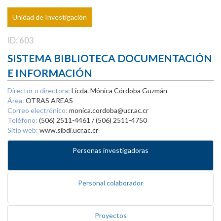
Unidad de Investigación
ID: 603
SISTEMA BIBLIOTECA DOCUMENTACIÓN
E INFORMACIÓN
Director o directora:
Licda. Mónica Córdoba Guzmán
Área:
OTRAS AREAS
Correo electrónico:
monica.cordoba@ucr.ac.cr
Teléfono:
(506) 2511-4461 / (506) 2511-4750
Sitio web:
www.sibdi.ucr.ac.cr
Personas investigadoras
Personal colaborador
Proyectos