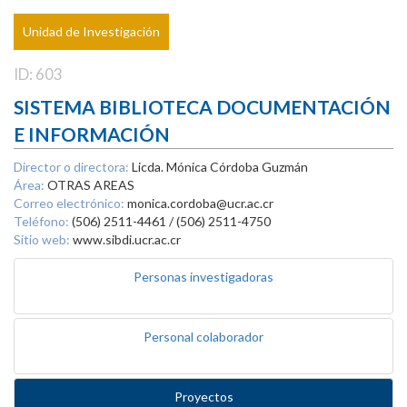
Unidad de Investigación
ID: 603
SISTEMA BIBLIOTECA DOCUMENTACIÓN
E INFORMACIÓN
Director o directora:
Licda. Mónica Córdoba Guzmán
Área:
OTRAS AREAS
Correo electrónico:
monica.cordoba@ucr.ac.cr
Teléfono:
(506) 2511-4461 / (506) 2511-4750
Sitio web:
www.sibdi.ucr.ac.cr
Personas investigadoras
Personal colaborador
Proyectos