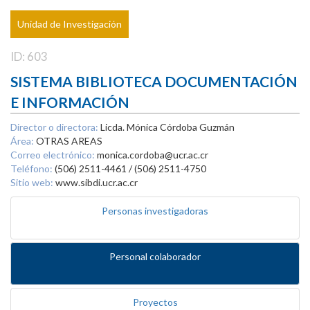
Unidad de Investigación
ID: 603
SISTEMA BIBLIOTECA DOCUMENTACIÓN
E INFORMACIÓN
Director o directora:
Licda. Mónica Córdoba Guzmán
Área:
OTRAS AREAS
Correo electrónico:
monica.cordoba@ucr.ac.cr
Teléfono:
(506) 2511-4461 / (506) 2511-4750
Sitio web:
www.sibdi.ucr.ac.cr
Personas investigadoras
Personal colaborador
Proyectos