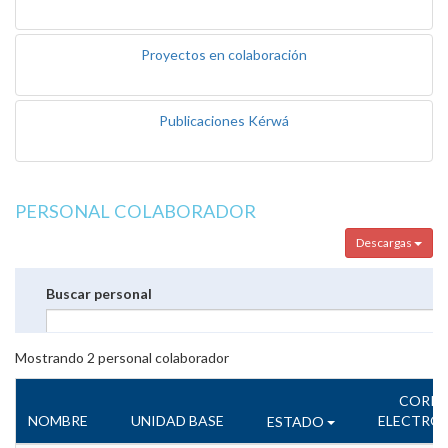
Proyectos en colaboración
Publicaciones Kérwá
PERSONAL COLABORADOR
Descargas
Buscar personal
Mostrando
2
personal colaborador
CORR
NOMBRE
UNIDAD BASE
ELECTRÓ
ESTADO