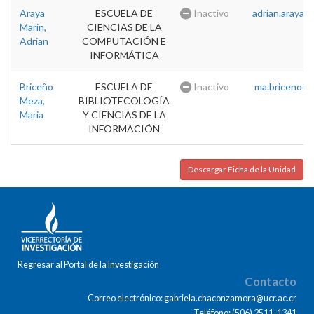
Araya
ESCUELA DE
Inactivo
adrian.araya@u
Marin,
CIENCIAS DE LA
Adrian
COMPUTACIÓN E
INFORMÁTICA
Briceño
ESCUELA DE
Inactivo
ma.briceno@u
Meza,
BIBLIOTECOLOGÍA
Maria
Y CIENCIAS DE LA
INFORMACIÓN
Descargar Ficha de la Unidad
Regresar al Portal de la Investigación
Contacto
Correo electrónico: gabriela.chaconzamora@ucr.ac.cr
Teléfono: (506) 2511-1341