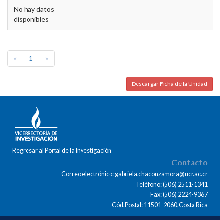
No hay datos
disponibles
«
1
»
Descargar Ficha de la Unidad
Regresar al Portal de la Investigación
Contacto
Correo electrónico: gabriela.chaconzamora@ucr.ac.cr
Teléfono: (506) 2511-1341
Fax: (506) 2224-9367
Cód.Postal: 11501-2060,Costa Rica