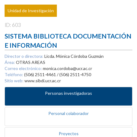
Unidad de Investigación
ID: 603
SISTEMA BIBLIOTECA DOCUMENTACIÓN
E INFORMACIÓN
Director o directora:
Licda. Mónica Córdoba Guzmán
Área:
OTRAS AREAS
Correo electrónico:
monica.cordoba@ucr.ac.cr
Teléfono:
(506) 2511-4461 / (506) 2511-4750
Sitio web:
www.sibdi.ucr.ac.cr
Personas investigadoras
Personal colaborador
Proyectos