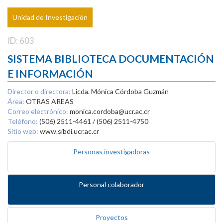
Unidad de Investigación
ID: 603
SISTEMA BIBLIOTECA DOCUMENTACIÓN
E INFORMACIÓN
Director o directora:
Licda. Mónica Córdoba Guzmán
Área:
OTRAS AREAS
Correo electrónico:
monica.cordoba@ucr.ac.cr
Teléfono:
(506) 2511-4461 / (506) 2511-4750
Sitio web:
www.sibdi.ucr.ac.cr
Personas investigadoras
Personal colaborador
Proyectos