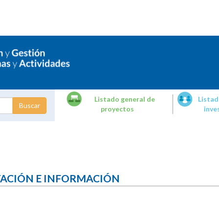
Listado general de
Listad
proyectos
inve
dades de
tigación
TACIÓN E INFORMACIÓN