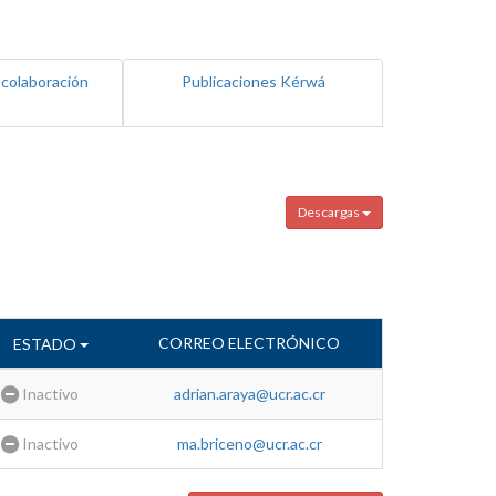
 colaboración
Publicaciones Kérwá
Descargas
CORREO ELECTRÓNICO
ESTADO
Inactivo
adrian.araya@ucr.ac.cr
Inactivo
ma.briceno@ucr.ac.cr