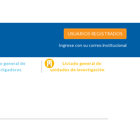
USUARIOS REGISTRADOS
Ingrese con su correo institucional
o general de
Listado general de
stigadores
unidades de investigación