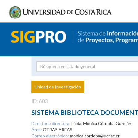
Investigador
Uni
Proyecto
Unidad de Investigación
inves
ID: 603
SISTEMA BIBLIOTECA DOCUMEN
Director o directora:
Licda. Mónica Córdoba Guzmán
Área:
OTRAS AREAS
Correo electrónico:
monica.cordoba@ucr.ac.cr