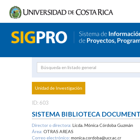
Investigador
Uni
Proyecto
Unidad de Investigación
inves
ID: 603
SISTEMA BIBLIOTECA DOCUMEN
Director o directora:
Licda. Mónica Córdoba Guzmán
Área:
OTRAS AREAS
Correo electrónico:
monica.cordoba@ucr.ac.cr