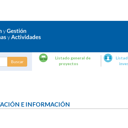
Listado general de
Listad
proyectos
inve
dades de
tigación
TACIÓN E INFORMACIÓN