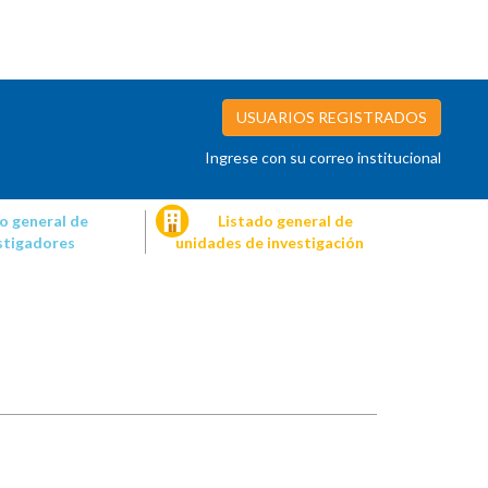
USUARIOS REGISTRADOS
Ingrese con su correo institucional
o general de
Listado general de
stigadores
unidades de investigación