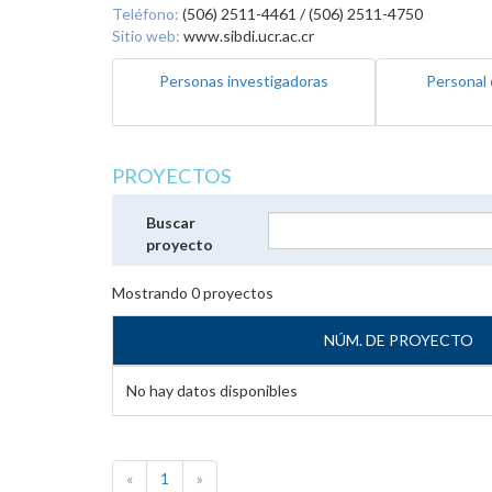
Teléfono:
(506) 2511-4461 / (506) 2511-4750
Sitio web:
www.sibdi.ucr.ac.cr
Personas investigadoras
Personal 
PROYECTOS
Buscar
proyecto
Mostrando
0
proyectos
NÚM. DE PROYECTO
No hay datos disponibles
«
1
»