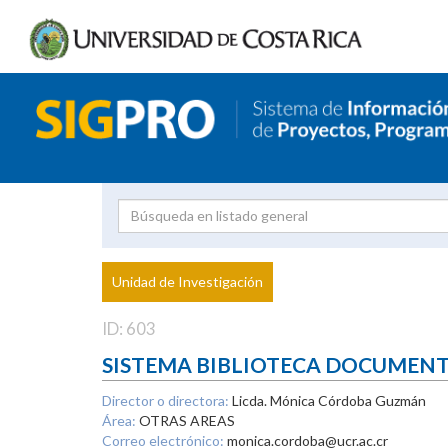
Investigador
Uni
Proyecto
Unidad de Investigación
inves
ID: 603
SISTEMA BIBLIOTECA DOCUMEN
Director o directora:
Licda. Mónica Córdoba Guzmán
Área:
OTRAS AREAS
Correo electrónico:
monica.cordoba@ucr.ac.cr