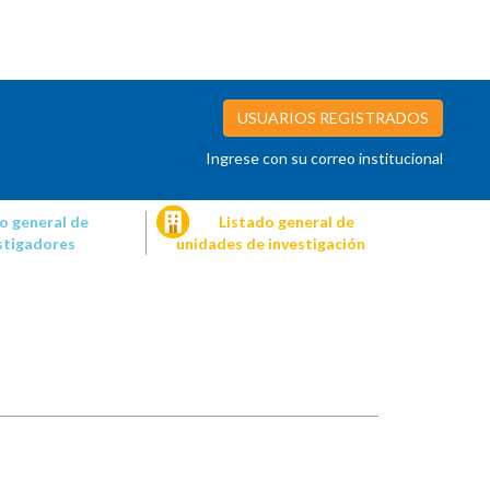
USUARIOS REGISTRADOS
Ingrese con su correo institucional
o general de
Listado general de
stigadores
unidades de investigación