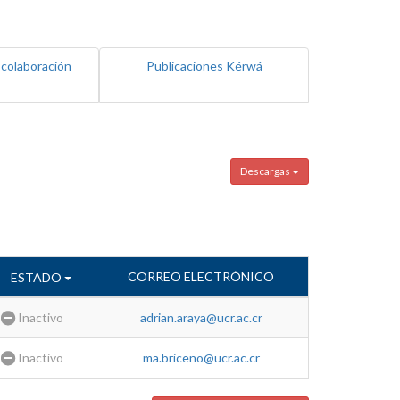
 colaboración
Publicaciones Kérwá
Descargas
CORREO ELECTRÓNICO
ESTADO
Inactivo
adrian.araya@ucr.ac.cr
Inactivo
ma.briceno@ucr.ac.cr