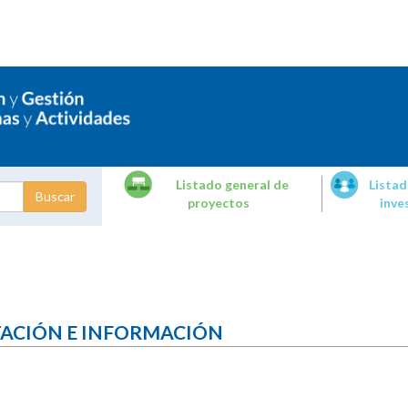
Listado general de
Listad
proyectos
inve
dades de
tigación
TACIÓN E INFORMACIÓN