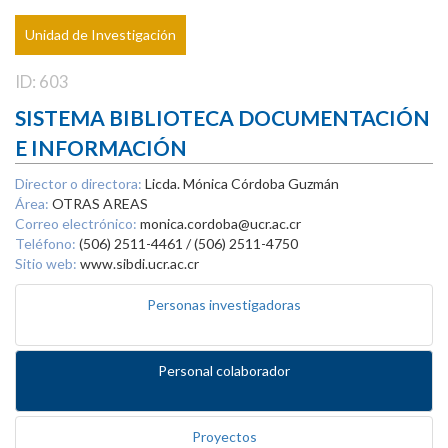
Unidad de Investigación
ID: 603
SISTEMA BIBLIOTECA DOCUMENTACIÓN
E INFORMACIÓN
Director o directora:
Licda. Mónica Córdoba Guzmán
Área:
OTRAS AREAS
Correo electrónico:
monica.cordoba@ucr.ac.cr
Teléfono:
(506) 2511-4461 / (506) 2511-4750
Sitio web:
www.sibdi.ucr.ac.cr
Personas investigadoras
Personal colaborador
Proyectos