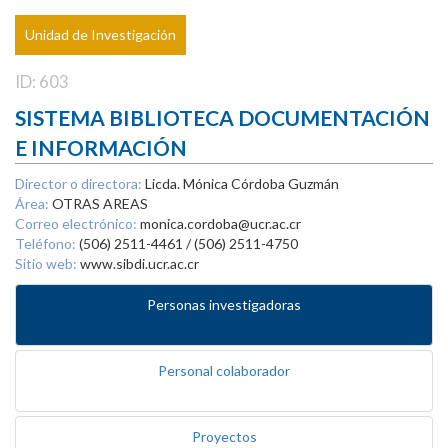
Unidad de Investigación
ID: 603
SISTEMA BIBLIOTECA DOCUMENTACIÓN
E INFORMACIÓN
Director o directora:
Licda. Mónica Córdoba Guzmán
Área:
OTRAS AREAS
Correo electrónico:
monica.cordoba@ucr.ac.cr
Teléfono:
(506) 2511-4461 / (506) 2511-4750
Sitio web:
www.sibdi.ucr.ac.cr
Personas investigadoras
Personal colaborador
Proyectos