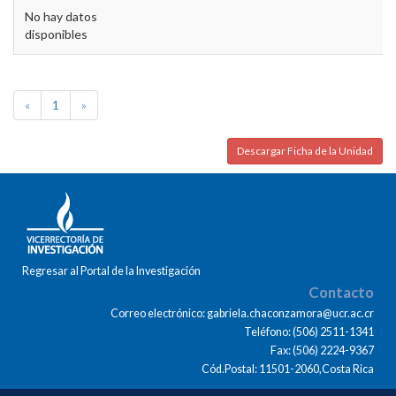
No hay datos
disponibles
«
1
»
Descargar Ficha de la Unidad
Regresar al Portal de la Investigación
Contacto
Correo electrónico: gabriela.chaconzamora@ucr.ac.cr
Teléfono: (506) 2511-1341
Fax: (506) 2224-9367
Cód.Postal: 11501-2060,Costa Rica