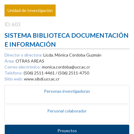
Unidad de Investigación
ID: 603
SISTEMA BIBLIOTECA DOCUMENTACIÓN
E INFORMACIÓN
Director o directora:
Licda. Mónica Córdoba Guzmán
Área:
OTRAS AREAS
Correo electrónico:
monica.cordoba@ucr.ac.cr
Teléfono:
(506) 2511-4461 / (506) 2511-4750
Sitio web:
www.sibdi.ucr.ac.cr
Personas investigadoras
Personal colaborador
Proyectos