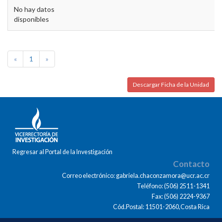
No hay datos
disponibles
«
1
»
Descargar Ficha de la Unidad
Regresar al Portal de la Investigación
Contacto
Correo electrónico: gabriela.chaconzamora@ucr.ac.cr
Teléfono: (506) 2511-1341
Fax: (506) 2224-9367
Cód.Postal: 11501-2060,Costa Rica