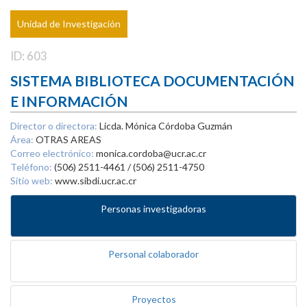
Unidad de Investigación
ID: 603
SISTEMA BIBLIOTECA DOCUMENTACIÓN
E INFORMACIÓN
Director o directora:
Licda. Mónica Córdoba Guzmán
Área:
OTRAS AREAS
Correo electrónico:
monica.cordoba@ucr.ac.cr
Teléfono:
(506) 2511-4461 / (506) 2511-4750
Sitio web:
www.sibdi.ucr.ac.cr
Personas investigadoras
Personal colaborador
Proyectos