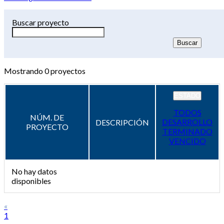
Buscar proyecto
Mostrando
0
proyectos
ESTADO
TODOS
NÚM. DE
DESARROLLO
DESCRIPCIÓN
PROYECTO
TERMINADO
VENCIDO
No hay datos
disponibles
«
1