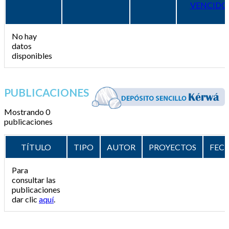
VENCIDO
No hay
datos
disponibles
PUBLICACIONES
Mostrando 0
publicaciones
TÍTULO
TIPO
AUTOR
PROYECTOS
FEC
Para
consultar las
publicaciones
dar clic
aquí
.