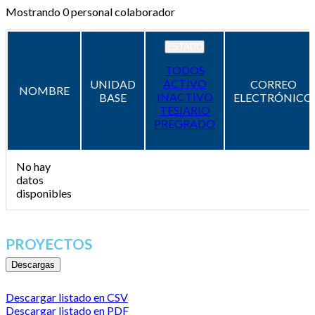
Mostrando
0
personal colaborador
ESTADO
TODOS
ACTIVO
UNIDAD
CORREO
NOMBRE
INACTIVO
BASE
ELECTRÓNICO
TESIARIO
PREGRADO
No hay
datos
disponibles
PROYECTOS
Descargas
Descargar listado en CSV
Descargar listado en PDF