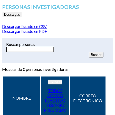
PERSONAS INVESTIGADORAS
Descargas
Descargar listado en CSV
Descargar listado en PDF
Buscar personas
Mostrando
0
personas investigadoras
ESTADO
TODOS
ACTIVO
CORREO
NOMBRE
INACTIVO
ELECTRÓNICO
TESIARIO
PREGRADO