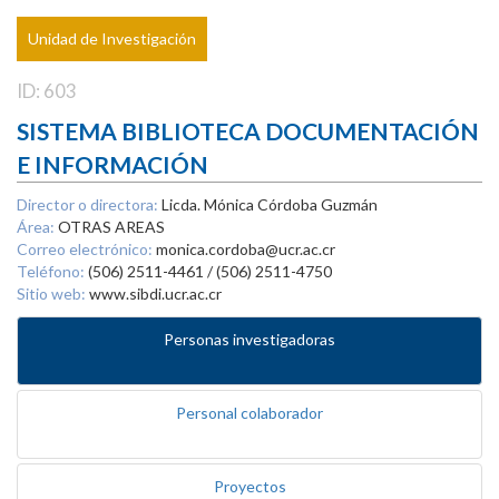
Unidad de Investigación
ID: 603
SISTEMA BIBLIOTECA DOCUMENTACIÓN
E INFORMACIÓN
Director o directora:
Licda. Mónica Córdoba Guzmán
Área:
OTRAS AREAS
Correo electrónico:
monica.cordoba@ucr.ac.cr
Teléfono:
(506) 2511-4461 / (506) 2511-4750
Sitio web:
www.sibdi.ucr.ac.cr
Personas investigadoras
Personal colaborador
Proyectos