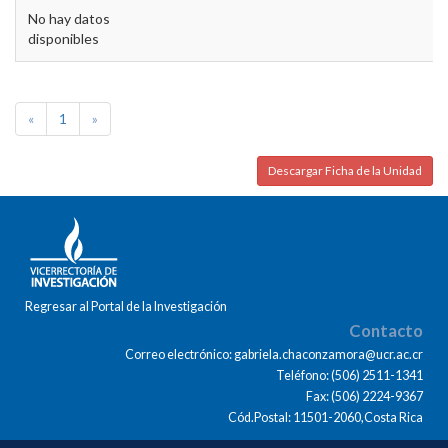
No hay datos
disponibles
«
1
»
Descargar Ficha de la Unidad
Regresar al Portal de la Investigación
Contacto
Correo electrónico: gabriela.chaconzamora@ucr.ac.cr
Teléfono: (506) 2511-1341
Fax: (506) 2224-9367
Cód.Postal: 11501-2060,Costa Rica