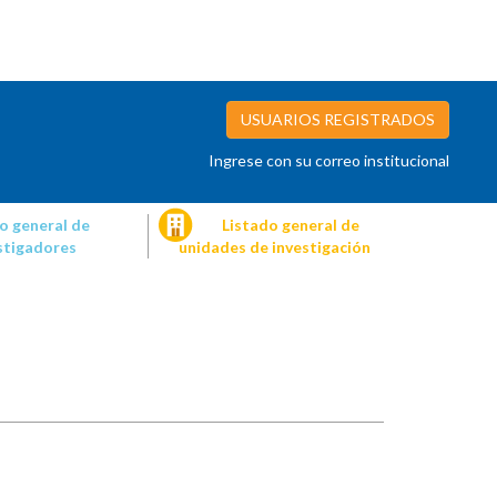
USUARIOS REGISTRADOS
Ingrese con su correo institucional
o general de
Listado general de
stigadores
unidades de investigación