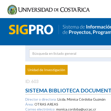
Investigador
Uni
Proyecto
Unidad de Investigación
inves
ID: 603
SISTEMA BIBLIOTECA DOCUMEN
Director o directora:
Licda. Mónica Córdoba Guzmán
Área:
OTRAS AREAS
Correo electrónico:
monica.cordoba@ucr.ac.cr