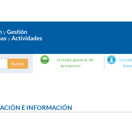
Listado general de
Listad
proyectos
inve
dades de
tigación
TACIÓN E INFORMACIÓN