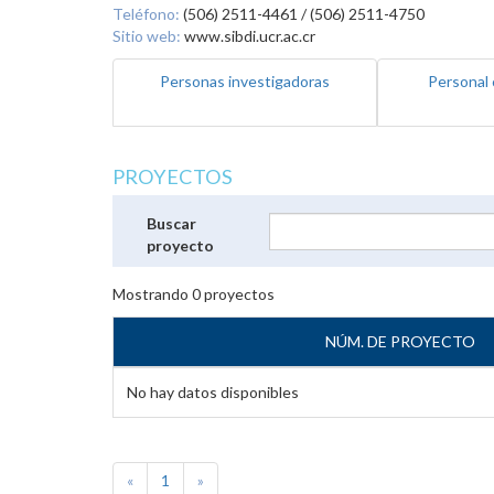
Teléfono:
(506) 2511-4461 / (506) 2511-4750
Sitio web:
www.sibdi.ucr.ac.cr
Personas investigadoras
Personal 
PROYECTOS
Buscar
proyecto
Mostrando
0
proyectos
NÚM. DE PROYECTO
No hay datos disponibles
«
1
»