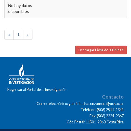
No hay datos
disponibles
«
1
»
Descargar Ficha de la Unidad
Regresar al Portal de la Investigación
Contacto
Correo electrónico: gabriela.chaconzamora@ucr.ac.cr
Teléfono: (506) 2511-1341
Fax: (506) 2224-9367
Cód.Postal: 11501-2060,Costa Rica