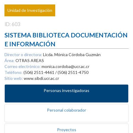
Unidad de Investigación
ID: 603
SISTEMA BIBLIOTECA DOCUMENTACIÓN
E INFORMACIÓN
Director o directora:
Licda. Mónica Córdoba Guzmán
Área:
OTRAS AREAS
Correo electrónico:
monica.cordoba@ucr.ac.cr
Teléfono:
(506) 2511-4461 / (506) 2511-4750
Sitio web:
www.sibdi.ucr.ac.cr
Personas investigadoras
Personal colaborador
Proyectos