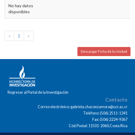
No hay datos
disponibles
«
1
»
Descargar Ficha de la Unidad
Regresar al Portal de la Investigación
Contacto
Correo electrónico: gabriela.chaconzamora@ucr.ac.cr
Teléfono: (506) 2511-1341
Fax: (506) 2224-9367
Cód.Postal: 11501-2060,Costa Rica