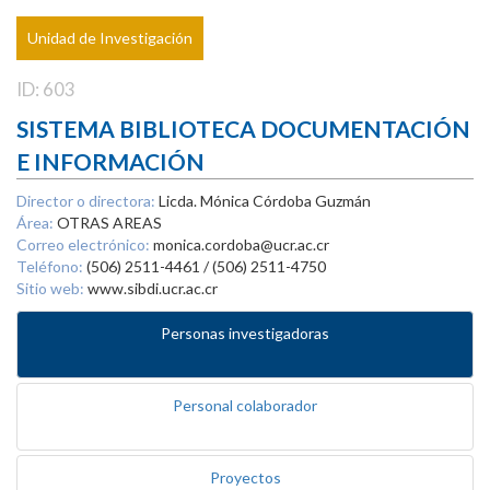
Unidad de Investigación
ID: 603
SISTEMA BIBLIOTECA DOCUMENTACIÓN
E INFORMACIÓN
Director o directora:
Licda. Mónica Córdoba Guzmán
Área:
OTRAS AREAS
Correo electrónico:
monica.cordoba@ucr.ac.cr
Teléfono:
(506) 2511-4461 / (506) 2511-4750
Sitio web:
www.sibdi.ucr.ac.cr
Personas investigadoras
Personal colaborador
Proyectos