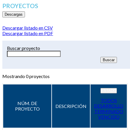
PROYECTOS
Descargas
Descargar listado en CSV
Descargar listado en PDF
Buscar proyecto
Mostrando
0
proyectos
ESTADO
TODOS
NÚM. DE
DESARROLLO
DESCRIPCIÓN
PROYECTO
TERMINADO
VENCIDO