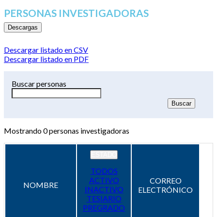
PERSONAS INVESTIGADORAS
Descargas
Descargar listado en CSV
Descargar listado en PDF
Buscar personas
Mostrando
0
personas investigadoras
ESTADO
TODOS
ACTIVO
CORREO
NOMBRE
INACTIVO
ELECTRÓNICO
TESIARIO
PREGRADO