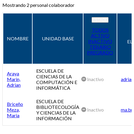
Mostrando
2
personal colaborador
ESTADO
TODOS
ACTIVO
NOMBRE
UNIDAD BASE
INACTIVO
EL
TESIARIO
PREGRADO
ESCUELA DE
Araya
CIENCIAS DE LA
Marin,
Inactivo
adrian
COMPUTACIÓN E
Adrian
INFORMÁTICA
ESCUELA DE
Briceño
BIBLIOTECOLOGÍA
Meza,
Inactivo
ma.br
Y CIENCIAS DE LA
Maria
INFORMACIÓN