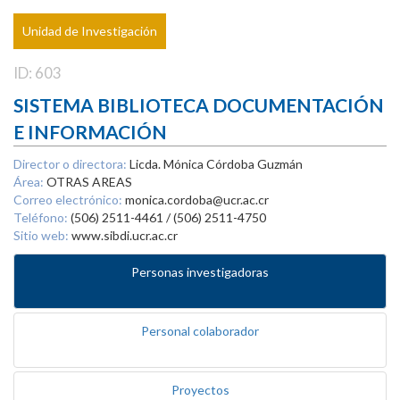
Unidad de Investigación
ID: 603
SISTEMA BIBLIOTECA DOCUMENTACIÓN
E INFORMACIÓN
Director o directora:
Licda. Mónica Córdoba Guzmán
Área:
OTRAS AREAS
Correo electrónico:
monica.cordoba@ucr.ac.cr
Teléfono:
(506) 2511-4461 / (506) 2511-4750
Sitio web:
www.sibdi.ucr.ac.cr
Personas investigadoras
Personal colaborador
Proyectos