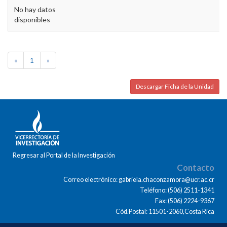
No hay datos
disponibles
«
1
»
Descargar Ficha de la Unidad
Regresar al Portal de la Investigación
Contacto
Correo electrónico: gabriela.chaconzamora@ucr.ac.cr
Teléfono: (506) 2511-1341
Fax: (506) 2224-9367
Cód.Postal: 11501-2060,Costa Rica