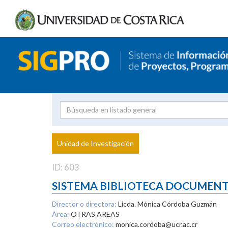
Investigador
Uni
Proyecto
Unidad de Investigación
inves
ID: 603
SISTEMA BIBLIOTECA DOCUMEN
Director o directora:
Licda. Mónica Córdoba Guzmán
Área:
OTRAS AREAS
Correo electrónico:
monica.cordoba@ucr.ac.cr