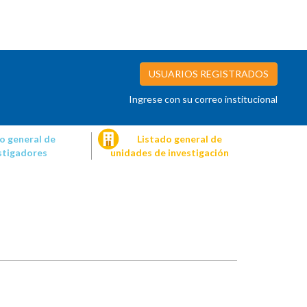
USUARIOS REGISTRADOS
Ingrese con su correo institucional
o general de
Listado general de
stigadores
unidades de investigación