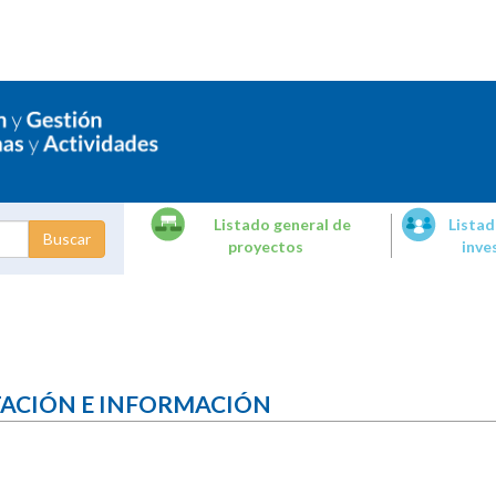
Listado general de
Listad
proyectos
inve
dades de
tigación
TACIÓN E INFORMACIÓN