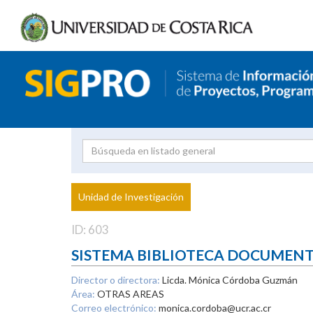
Investigador
Uni
Proyecto
Unidad de Investigación
inves
ID: 603
SISTEMA BIBLIOTECA DOCUMEN
Director o directora:
Licda. Mónica Córdoba Guzmán
Área:
OTRAS AREAS
Correo electrónico:
monica.cordoba@ucr.ac.cr