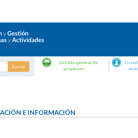
Listado general de
Listad
proyectos
inve
dades de
tigación
TACIÓN E INFORMACIÓN