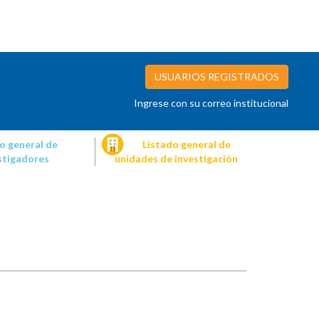
USUARIOS REGISTRADOS
Ingrese con su correo institucional
o general de
Listado general de
stigadores
unidades de investigación