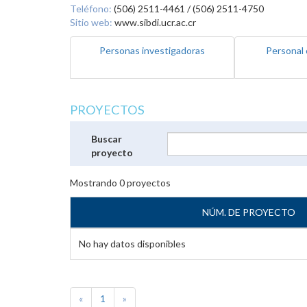
Teléfono:
(506) 2511-4461 / (506) 2511-4750
Sitio web:
www.sibdi.ucr.ac.cr
Personas investigadoras
Personal 
PROYECTOS
Buscar
proyecto
Mostrando
0
proyectos
NÚM. DE PROYECTO
No hay datos disponibles
«
1
»