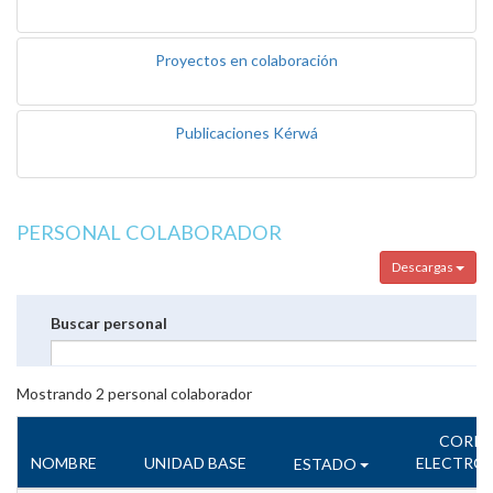
Proyectos en colaboración
Publicaciones Kérwá
PERSONAL COLABORADOR
Descargas
Buscar personal
Mostrando
2
personal colaborador
CORR
NOMBRE
UNIDAD BASE
ELECTRÓ
ESTADO