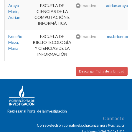
Araya
ESCUELA DE
Inactivo
adrian.araya@u
Marin,
CIENCIAS DE LA
Adrian
COMPUTACIÓN E
INFORMÁTICA
Briceño
ESCUELA DE
Inactivo
ma.briceno@u
Meza,
BIBLIOTECOLOGÍA
Maria
Y CIENCIAS DE LA
INFORMACIÓN
Descargar Ficha de la Unidad
Regresar al Portal de la Investigación
Contacto
Correo electrónico: gabriela.chaconzamora@ucr.ac.cr
Teléfono: (506) 2511-1341