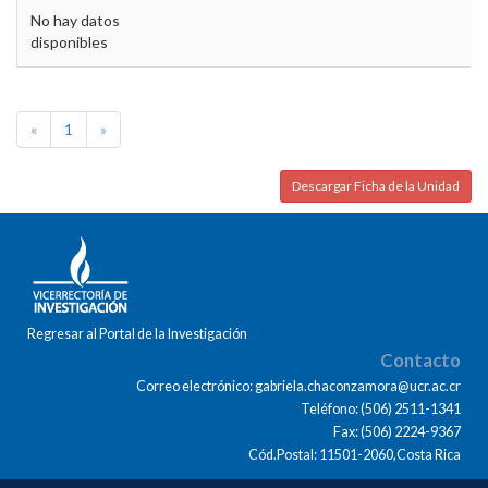
No hay datos
disponibles
«
1
»
Descargar Ficha de la Unidad
Regresar al Portal de la Investigación
Contacto
Correo electrónico: gabriela.chaconzamora@ucr.ac.cr
Teléfono: (506) 2511-1341
Fax: (506) 2224-9367
Cód.Postal: 11501-2060,Costa Rica