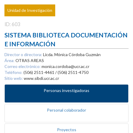
Unidad de Investigación
ID: 603
SISTEMA BIBLIOTECA DOCUMENTACIÓN
E INFORMACIÓN
Director o directora:
Licda. Mónica Córdoba Guzmán
Área:
OTRAS AREAS
Correo electrónico:
monica.cordoba@ucr.ac.cr
Teléfono:
(506) 2511-4461 / (506) 2511-4750
Sitio web:
www.sibdi.ucr.ac.cr
Personas investigadoras
Personal colaborador
Proyectos